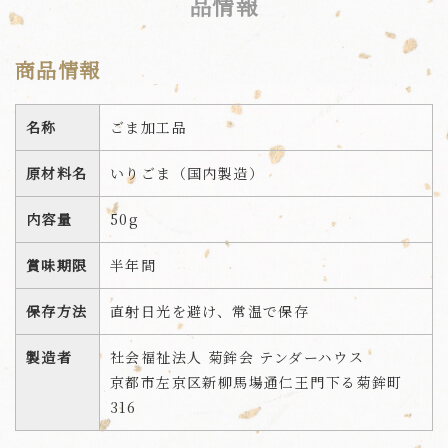
品情報
商品情報
名称
ごま加工品
原材料名
いりごま（国内製造）
内容量
50g
賞味期限
半年間
保存方法
直射日光を避け、常温で保存
製造者
社会福祉法人 菊鉾会 テンダーハウス
京都市左京区新柳馬場通仁王門下る菊鉾町
316