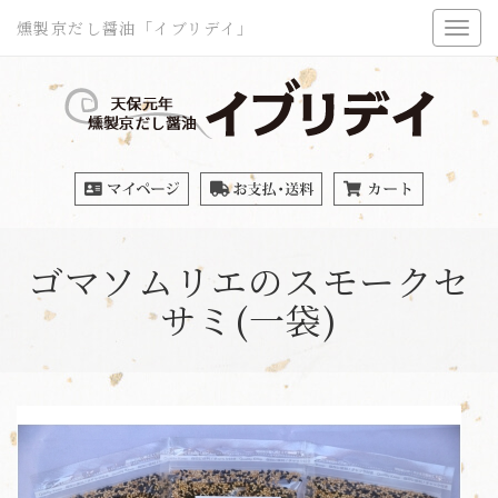
燻製京だし醤油「イブリデイ」
ゴマソムリエのスモークセ
サミ(一袋)