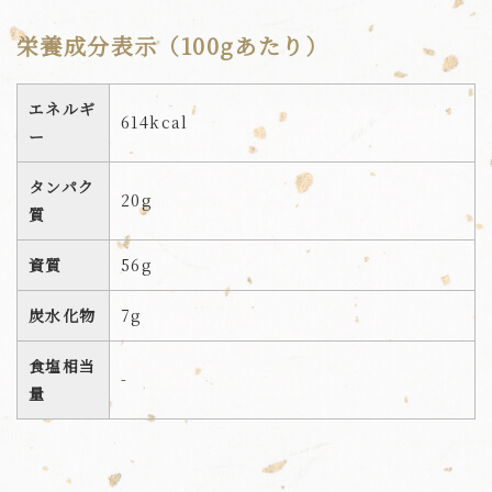
栄養成分表示（100gあたり）
エネルギ
614kcal
ー
タンパク
20g
質
資質
56g
炭水化物
7g
食塩相当
-
量