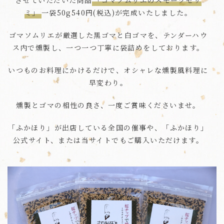
させていただいた商品
「ゴマソムリエのスモークセサ
ミ」
一袋50g540円(税込)が完成いたしました。
ゴマソムリエが厳選した黒ゴマと白ゴマを、テンダーハウ
ス内で燻製し、一つ一つ丁寧に袋詰めをしております。
いつものお料理にかけるだけで、オシャレな燻製風料理に
早変わり。
燻製とゴマの相性の良さ、一度ご賞味くださいませ。
「ふかほり」が出店している全国の催事や、「ふかほり」
公式サイト、または当サイトでもご購入いただけます。