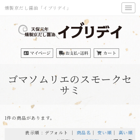
燻製京だし醤油「イブリデイ」
ゴマソムリエのスモークセ
サミ
1件の商品があります。
表示順 : デフォルト ｜
商品名
｜
安い順
｜
高い順